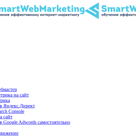
ебмастер
трика на сайт
трика
 в Яндекс.Директ
rch Console
а сайт
в Google Adwords самостоятельно
одвижение