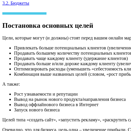
3.2. Бюджеты
Постановка основных целей
Цели, которые могут (и должны) стоят перед вашим онлайн ма
Привлекать больше потенциальных клиентов (увеличение 
Продавать большему количеству потенциальных клиентов (
Продавать чаще каждому клиенту (удержание клиентов)
Продавать больше и/или дороже каждому клиенту (увелич
Оптимизировать расходы (уменьшить «себестоимость кли
Комбинация выше названных целей (словом, «рост приб
А также:
Рост узнаваемости и репутации
Вывод на рынок нового продукта/направления бизнеса
Вывод оффлайнового бизнеса в Интернет
Запуск нового бизнеса
Целей типа «создать сайт», «запустить рекламу», «раскрутить с
Очевидно, что для бизнеса, цель одна – увеличение прибыли. С