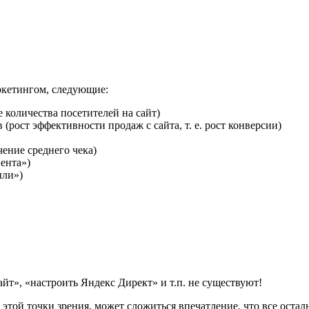
ркетингом, следующие:
количества посетителей на сайт)
рост эффективности продаж с сайта, т. е. рост конверсии)
ение среднего чека)
ента»)
ыли»)
айт», «настроить Яндекс Директ» и т.п. не существуют!
 этой точки зрения, может сложиться впечатление, что все оста