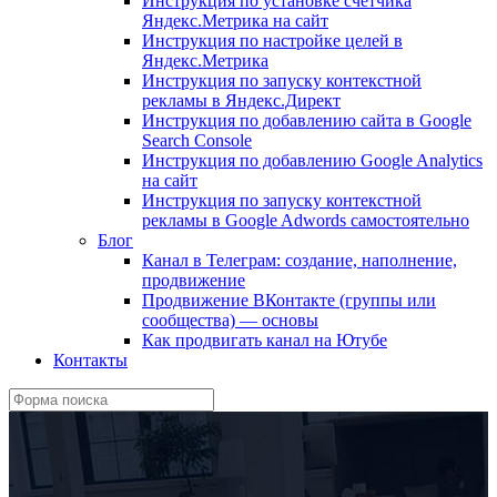
Инструкция по установке счетчика
Яндекс.Метрика на сайт
Инструкция по настройке целей в
Яндекс.Метрика
Инструкция по запуску контекстной
рекламы в Яндекс.Директ
Инструкция по добавлению сайта в Google
Search Console
Инструкция по добавлению Google Analytics
на сайт
Инструкция по запуску контекстной
рекламы в Google Adwords самостоятельно
Блог
Канал в Телеграм: создание, наполнение,
продвижение
Продвижение ВКонтакте (группы или
сообщества) — основы
Как продвигать канал на Ютубе
Контакты