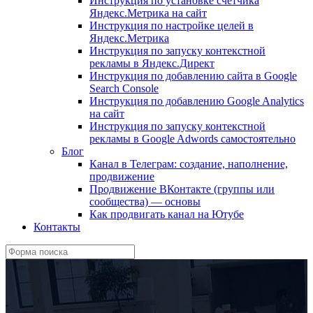
Инструкция по установке счетчика
Яндекс.Метрика на сайт
Инструкция по настройке целей в
Яндекс.Метрика
Инструкция по запуску контекстной
рекламы в Яндекс.Директ
Инструкция по добавлению сайта в Google
Search Console
Инструкция по добавлению Google Analytics
на сайт
Инструкция по запуску контекстной
рекламы в Google Adwords самостоятельно
Блог
Канал в Телеграм: создание, наполнение,
продвижение
Продвижение ВКонтакте (группы или
сообщества) — основы
Как продвигать канал на Ютубе
Контакты