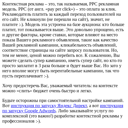
Контекстная реклама – это, так называемая, PPC рекламная
модель. PPC (от англ. «pay per click») – это оплата за клик.
Рекламодатель платить за каждый переход пользователей на
его сайт. Не кликнули (не перешли на сайт), значит, не
платите :-). Модель эта устроена на базе аукциона: кто больше
платит, тот показывается выше. Это довольно упрощено, есть
и другие факторы, кроме ставки, которые влияют на место
показа Вашего рекламного объявления, такие как качество
Вашей рекламной кампании, кликабельность объявлений,
соответствие страницы на сайте запросу пользователя. Но,
тем не менее, ценой можно перебить все. К сожалению, Вы
можете сделать супер кампанию, иметь супер сайт, но кто-то
просто заплатит в 3 раза больше и будет выше Вас. Но зато у
него вполне могут быть нерентабельные кампании, так что
пусть переплачивает :-).
Хочу предостеречь Вас, уважаемый читатель: на контексте
можно «слить» бюджет очень быстро и легко.
Будьте осторожны при самостоятельной настройке кампаний.
Вот
инструкция по запуску Яндекс Директ
, а вот
инструкция
по запуску Google Adwords
. Либо заказывайте услугу по
комплексной (это важно!) разработке контекстной рекламы у
профессионалов :-).