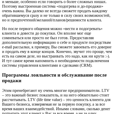
и меньше, особенно если говорить о более сложных нишах.
Поэтому выстроенная система «подогрева и до-продажи»
очень важна. Вы далеко не всегда сможете продать каждому
обратившемуся сразу и не только в силу своих возможностей,
но и предпочтений/желаний/планов/решимости клиента.
Но после первого общения можно «вести и подогревать»
клиента и довести до покупки. Он вполне мог еще
сомневаться или просто не был готов. Предоставляя
дополнительную информацию о себе и продукте посредствам
e-mail рассылки, к примеру, Вы сможете завоевать его доверие
и продать ему в конце концов. Конечно, звучит это проще, чем
есть на самом деле, но выстраивать это надо, как ни крути :-).
И тут самое время напомнить о необходимости подключения
системы управления клиентами и сделками (CRM).
Программы лояльности и обслуживание после
продажи
Этим пренебрегают ну очень многие предприниматели. LTV
– это важный бизнес показатель, и на него обязательно стоит
рассчитывать. LTV (life time value) – это ценность клиента для
Вашего бизнеса, измеряемая не за первую покупку, а за все
время ваших взаимодействий. Иными словами, сколько денег
потратить этот клиент у Вас за все время, а не за одну