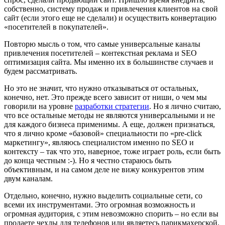
собственно, систему продаж и привлечения клиентов на свой
сайт (если этого еще не сделали) и осуществить конвертацию
«посетителей в покупателей».
Повторю мысль о том, что самые универсальные каналы
привлечения посетителей – контекстная реклама и SEO
оптимизация сайта. Мы именно их в большинстве случаев и
будем рассматривать.
Но это не значит, что нужно отказываться от остальных,
конечно, нет. Это прежде всего зависит от ниши, о чем мы
говорили на уровне
разработки стратегии
. Но я лично считаю,
что все остальные методы не являются универсальными и не
для каждого бизнеса применимы. А еще, должен признаться,
что я лично кроме «базовой» специальности по «pre-click
маркетингу», являюсь специалистом именно по SEO и
контексту – так что это, наверное, тоже играет роль, если быть
до конца честным :-). Но я честно стараюсь быть
объективным, и на самом деле не вижу конкурентов этим
двум каналам.
Отдельно, конечно, нужно выделить социальные сети, со
всеми их инструментами. Это огромная возможность и
огромная аудитория, с этим невозможно спорить – но если вы
продаете чехлы для телефонов или являетесь парикмахерской.