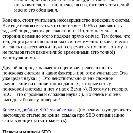
пользователя, т. к. он, прежде всего, интересуется ценой
и ясно это обозначил.
Конечно, стоит учитывать несовершенство поисковых систем.
Все еще нельзя сказать, что они на все 100% справляются с
задачей определения релевантности. Но, тем не менее, я
сторонник именно этого подхода прямо сейчас. Тем более, что
тенденция развития поисковых систем именно такова, и если
мыслить стратегически, нужно стремиться именно к этому, а
не пользоваться какими-либо временными (это точно!)
манипуляциями.
Другой вопрос, как именно оценивает релевантность
поисковая система и какие факторы при этом учитывает. Это
уже целая наука :-). Это действительно очень сложное
вычисление на основе тонны данных, которые есть у
поисковой системы и нет у нас с Вами :-). Поэтому и говорю,
SEO – это огромная и сложная наука :-). Но очень и очень
выгодная бизнесу, поверьте!
Более подробно о SEO читайте здесь
(но рекомендую дочитать
настоящую статью до конца, ссылка про SEO оптимизацию
сайта в конце статьи тоже есть).
Плюсы и минусы SEO